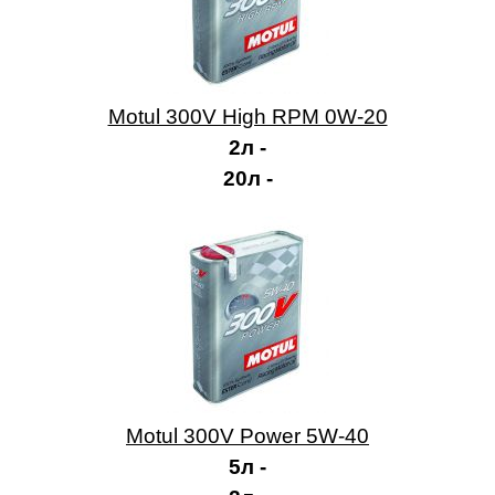
Motul 300V High RPM 0W-20
2л -
20л -
Motul 300V Power 5W-40
5л -