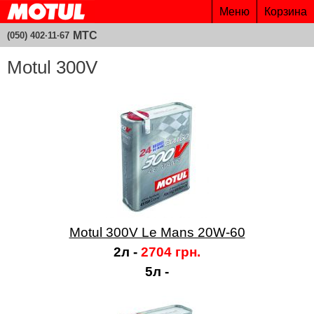
Меню
Корзина
МТС
(050) 402·11·67
Motul 300V
Motul 300V Le Mans 20W-60
2л -
2704 грн.
5л -