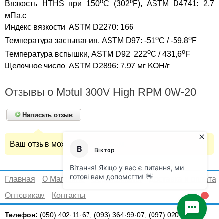
o
o
Вязкость HTHS при 150
C (302
F), ASTM D4741: 2,7
мПа.с
Индекс вязкости, ASTM D2270: 166
o
o
Температура застывания, ASTM D97: -51
C / -59,8
F
o
o
Температура вспышки, ASTM D92: 222
C / 431,6
F
Щелочное число, ASTM D2896: 7,97 мг KOH/г
Отзывы о Motul 300V High RPM 0W-20
Написать отзыв
Ваш отзыв может быть первым.
Главная
О Магазине
Сертификаты
Доставка и оплата
Оптовикам
Контакты
Телефон:
(050) 402·11·67, (093) 364·99·07, (097) 020·07·27