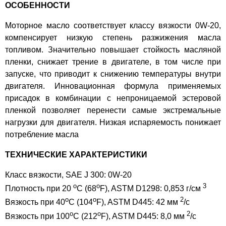
ОСОБЕННОСТИ
Моторное масло соответствует классу вязкости 0W-20,
компенсирует низкую степень разжижения масла
топливом. Значительно повышает стойкость масляной
пленки, снижает трение в двигателе, в том числе при
запуске, что приводит к снижению температуры внутри
двигателя. Инновационная формула применяемых
присадок в комбинации с непроницаемой эстеровой
пленкой позволяет перенести самые экстремальные
нагрузки для двигателя. Низкая испаряемость понижает
потребление масла
ТЕХНИЧЕСКИЕ ХАРАКТЕРИСТИКИ
Класс вязкости, SAE J 300: 0W-20
o
o
3
Плотность при 20
C (68
F), ASTM D1298: 0,853 г/см
o
o
2
Вязкость при 40
C (104
F), ASTM D445: 42 мм
/с
o
o
2
Вязкость при 100
C (212
F), ASTM D445: 8,0 мм
/с