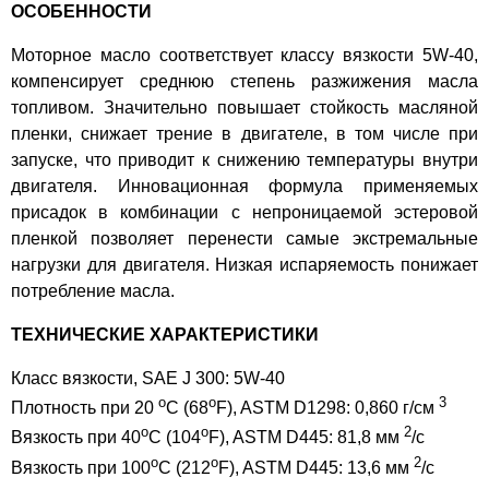
ОСОБЕННОСТИ
Моторное масло соответствует классу вязкости 5W-40,
компенсирует среднюю степень разжижения масла
топливом. Значительно повышает стойкость масляной
пленки, снижает трение в двигателе, в том числе при
запуске, что приводит к снижению температуры внутри
двигателя. Инновационная формула применяемых
присадок в комбинации с непроницаемой эстеровой
пленкой позволяет перенести самые экстремальные
нагрузки для двигателя. Низкая испаряемость понижает
потребление масла.
ТЕХНИЧЕСКИЕ ХАРАКТЕРИСТИКИ
Класс вязкости, SAE J 300: 5W-40
o
o
3
Плотность при 20
C (68
F), ASTM D1298: 0,860 г/см
o
o
2
Вязкость при 40
C (104
F), ASTM D445: 81,8 мм
/с
o
o
2
Вязкость при 100
C (212
F), ASTM D445: 13,6 мм
/с