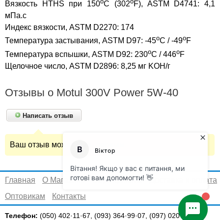
o
o
Вязкость HTHS при 150
C (302
F), ASTM D4741: 4,1
мПа.с
Индекс вязкости, ASTM D2270: 174
o
o
Температура застывания, ASTM D97: -45
C / -49
F
o
o
Температура вспышки, ASTM D92: 230
C / 446
F
Щелочное число, ASTM D2896: 8,25 мг KOH/г
Отзывы о Motul 300V Power 5W-40
Написать отзыв
Ваш отзыв может быть первым.
Главная
О Магазине
Сертификаты
Доставка и оплата
Оптовикам
Контакты
Телефон:
(050) 402·11·67, (093) 364·99·07, (097) 020·07·27