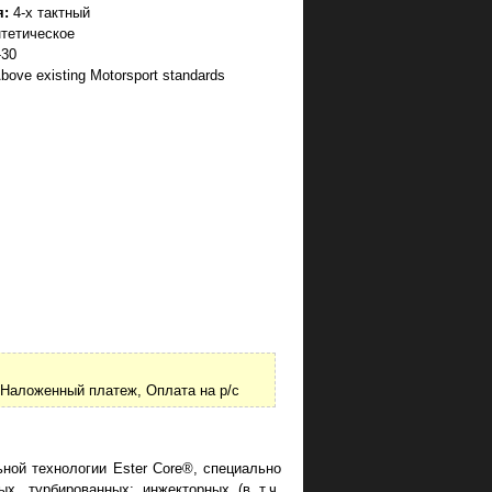
я:
4-х тактный
тетическое
30
bove existing Motorsport standards
Наложенный платеж, Оплата на р/с
ной технологии Ester Core®, специально
х, турбированных; инжекторных (в т.ч.