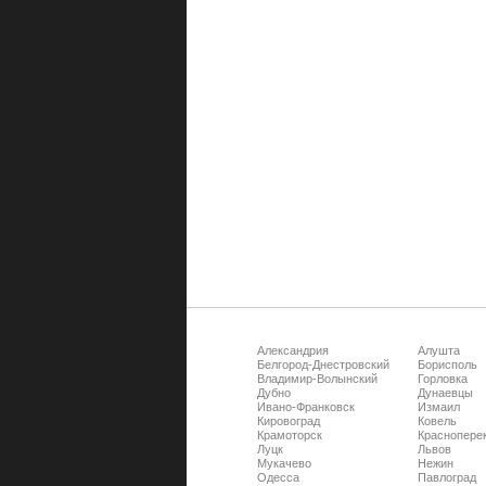
Александрия
Алушта
Белгород-Днестровский
Борисполь
Владимир-Волынский
Горловка
Дубно
Дунаевцы
Ивано-Франковск
Измаил
Кировоград
Ковель
Крамоторск
Краснопере
Луцк
Львов
Мукачево
Нежин
Одесса
Павлоград