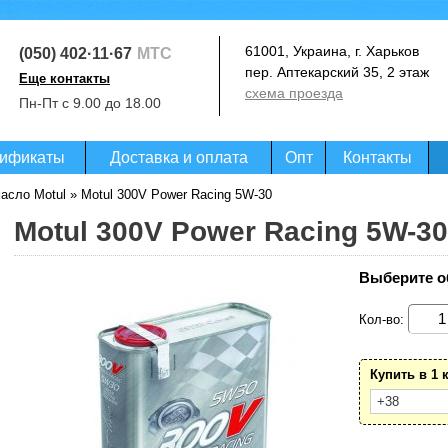
61001, Украина, г. Харьков
(050) 402·11·67
МТС
пер. Аптекарский 35, 2 этаж
Еще контакты
схема проезда
(093) 364·99·07
Пн-Пт с 9.00 до 18.00
Life
(097) 020·07·27
Киевстар
ификаты
Доставка и оплата
Опт
Контакты
асло Motul
» Motul 300V Power Racing 5W-30
Motul 300V Power Racing 5W-30
Выберите о
Кол-во:
Купить в 1 