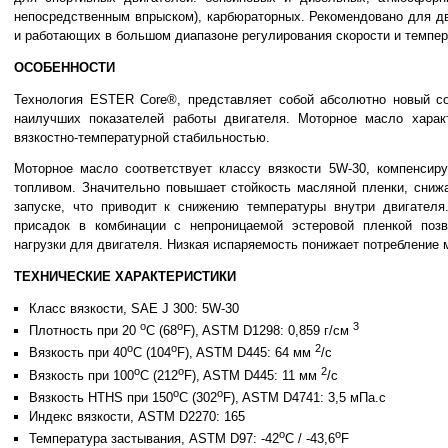
непосредственным впрыском), карбюраторных. Рекомендовано для д
и работающих в большом диапазоне регулирования скорости и темпер
ОСОБЕННОСТИ
Технология ESTER Core®, представляет собой абсолютно новый с
наилучших показателей работы двигателя. Моторное масло характ
вязкостно-температурной стабильностью.
Моторное масло соответствует классу вязкости 5W-30, компенсир
топливом. Значительно повышает стойкость масляной пленки, снижа
запуске, что приводит к снижению температуры внутри двигател
присадок в комбинации с непроницаемой эстеровой пленкой поз
нагрузки для двигателя. Низкая испаряемость понижает потребление 
ТЕХНИЧЕСКИЕ ХАРАКТЕРИСТИКИ
Класс вязкости, SAE J 300: 5W-30
o
o
3
Плотность при 20
C (68
F), ASTM D1298: 0,859 г/см
o
o
2
Вязкость при 40
C (104
F), ASTM D445: 64 мм
/с
o
o
2
Вязкость при 100
C (212
F), ASTM D445: 11 мм
/с
o
o
Вязкость HTHS при 150
C (302
F), ASTM D4741: 3,5 мПа.с
Индекс вязкости, ASTM D2270: 165
o
o
Температура застывания, ASTM D97: -42
C / -43,6
F