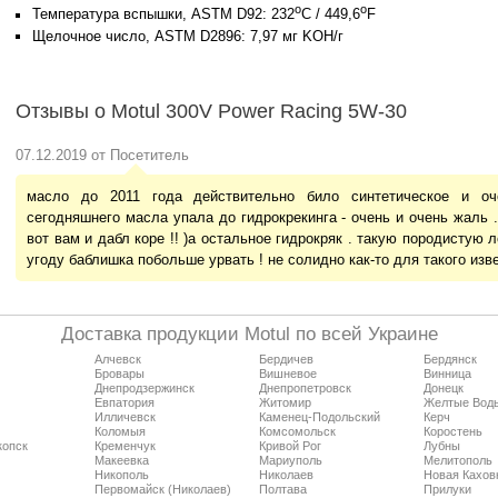
o
o
Температура вспышки, ASTM D92: 232
C / 449,6
F
Щелочное число, ASTM D2896: 7,97 мг KOH/г
Отзывы о Motul 300V Power Racing 5W-30
07.12.2019 от Посетитель
масло до 2011 года действительно било синтетическое и оч
сегодняшнего масла упала до гидрокрекинга - очень и очень жаль . 
вот вам и дабл коре !! )а остальное гидрокряк . такую породистую 
угоду баблишка побольше урвать ! не солидно как-то для такого изве
Доставка продукции Motul по всей Украине
Алчевск
Бердичев
Бердянск
Бровары
Вишневое
Винница
Днепродзержинск
Днепропетровск
Донецк
Евпатория
Житомир
Желтые Вод
Илличевск
Каменец-Подольский
Керч
Коломыя
Комсомольск
Коростень
копск
Кременчук
Кривой Рог
Лубны
Макеевка
Мариуполь
Мелитополь
Никополь
Николаев
Новая Кахов
Первомайск (Николаев)
Полтава
Прилуки