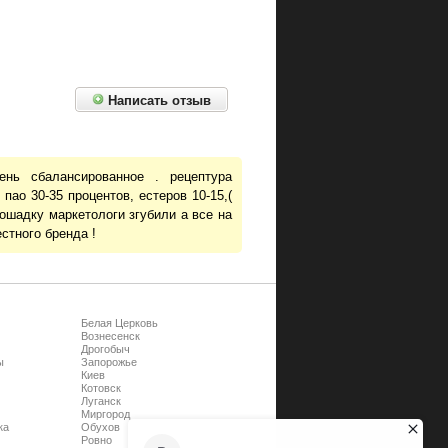
Написать отзыв
ень сбалансированное . рецептура
пао 30-35 процентов, естеров 10-15,(
лошадку маркетологи згубили а все на
стного бренда !
Белая Церковь
Вознесенск
Дрогобыч
ы
Запорожье
Киев
Котовск
Луганск
Миргород
ка
Обухов
Ровно