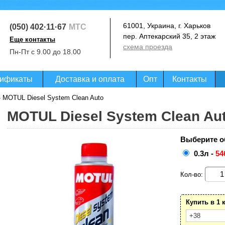
61001, Украина, г. Харьков
(050) 402·11·67
МТС
пер. Аптекарский 35, 2 этаж
Еще контакты
схема проезда
(093) 364·99·07
Пн-Пт с 9.00 до 18.00
Life
(097) 020·07·27
Киевстар
ификаты
Доставка и оплата
Опт
Контакты
 MOTUL Diesel System Clean Auto
MOTUL Diesel System Clean Au
Выберите о
0.3л -
54
Кол-во:
Купить в 1 