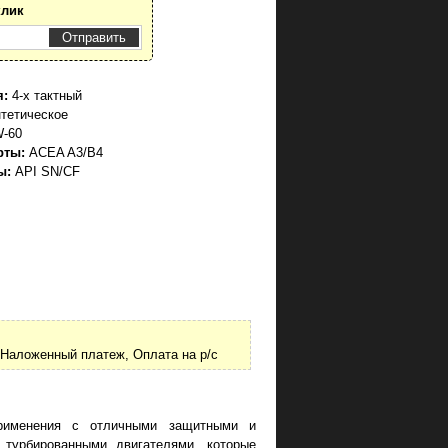
клик
я:
4-х тактный
тетическое
-60
рты:
ACEA A3/B4
ы:
API SN/CF
Наложенный платеж, Оплата на р/с
применения с отличными защитными и
турбированными двигателями, которые