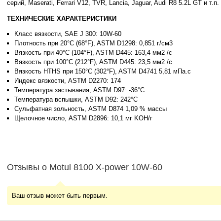
серий, Maserati, Ferrari V12, TVR, Lancia, Jaguar, Audi R8 5.2L GT и т.п.
ТЕХНИЧЕСКИЕ ХАРАКТЕРИСТИКИ
Класс вязкости, SAE J 300: 10W-60
Плотность при 20°C (68°F), ASTM D1298: 0,851 г/см3
Вязкость при 40°C (104°F), ASTM D445: 163,4 мм2 /с
Вязкость при 100°C (212°F), ASTM D445: 23,5 мм2 /с
Вязкость HTHS при 150°C (302°F), ASTM D4741 5,81 мПа.с
Индекс вязкости, ASTM D2270: 174
Температура застывания, ASTM D97: -36°C
Температура вспышки, ASTM D92: 242°C
Сульфатная зольность, ASTM D874 1,09 % массы
Щелочное число, ASTM D2896: 10,1 мг KOH/г
Отзывы о Motul 8100 X-power 10W-60
Ваш отзыв может быть первым.