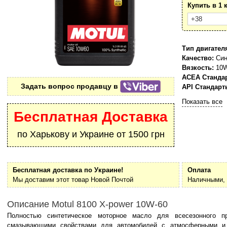
Купить в 1 
Тип двигател
Качество:
Син
Вязкость:
10W
ACEA Станда
Задать вопрос продавцу в
API Стандарт
Показать все
Бесплатная Доставка
по Харькову и Украине от 1500 грн
Бесплатная доставка по Украине!
Оплата
Мы доставим этот товар Новой Почтой
Наличными, 
Описание Motul 8100 X-power 10W-60
Полностью синтетическое моторное масло для всесезонного 
смазывающими свойствами для автомобилей с атмосферными и 