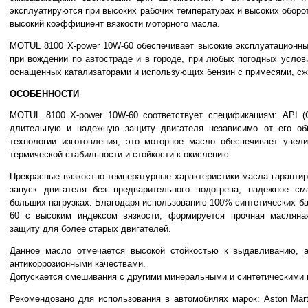
эксплуатируются при высоких рабочих температурах и высоких оборо
высокий коэффициент вязкости моторного масла.
MOTUL 8100 X-power 10W-60 обеспечивает высокие эксплуатационны
при вождении по автостраде и в городе, при любых погодных услов
оснащенных катализаторами и использующих бензин с примесями, сж
ОСОБЕННОСТИ
MOTUL 8100 X-power 10W-60 соответствует спецификациям: API (C
длительную и надежную защиту двигателя независимо от его общ
технологии изготовления, это моторное масло обеспечивает увел
термической стабильности и стойкости к окислению.
Прекрасные вязкостно-температурные характеристики масла гаранти
запуск двигателя без предварительного подогрева, надежное с
больших нагрузках. Благодаря использованию 100% синтетических б
60 с высоким индексом вязкости, формируется прочная масляна
защиту для более старых двигателей.
Данное масло отмечается высокой стойкостью к выдавливанию, 
антикоррозионными качествами.
Допускается смешивания с другими минеральными и синтетическими
Рекомендовано для использования в автомобилях марок: Aston Mar