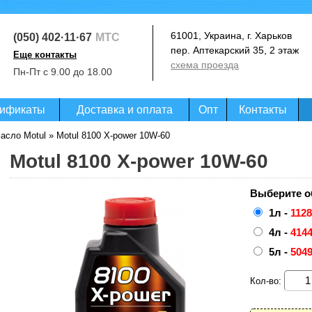
61001, Украина, г. Харьков
(050) 402·11·67
МТС
пер. Аптекарский 35, 2 этаж
Еще контакты
схема проезда
(093) 364·99·07
Пн-Пт с 9.00 до 18.00
Life
(097) 020·07·27
Киевстар
ификаты
Доставка и оплата
Опт
Контакты
асло Motul
» Motul 8100 X-power 10W-60
Motul 8100 X-power 10W-60
Выберите о
1л -
1128
4л -
4144
5л -
5049
Кол-во: