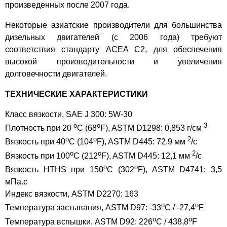
произведенных после 2007 года.
Некоторые азиатские производители для большинства
дизельных двигателей (с 2006 года) требуют
соответствия стандарту ACEA C2, для обеспечения
высокой производительности и увеличения
долговечности двигателей.
ТЕХНИЧЕСКИЕ ХАРАКТЕРИСТИКИ
Класс вязкости, SAE J 300: 5W-30
o
o
3
Плотность при 20
C (68
F), ASTM D1298: 0,853 г/см
o
o
2
Вязкость при 40
C (104
F), ASTM D445: 72,9 мм
/с
o
o
2
Вязкость при 100
C (212
F), ASTM D445: 12,1 мм
/с
o
o
Вязкость HTHS при 150
C (302
F), ASTM D4741: 3,5
мПа.с
Индекс вязкости, ASTM D2270: 163
o
o
Температура застывания, ASTM D97: -33
C / -27,4
F
o
o
Температура вспышки, ASTM D92: 226
C / 438,8
F