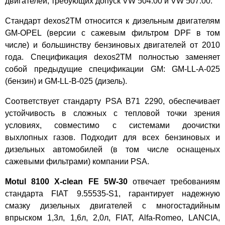
двигателей, требующих допуск VW 504.00 и VW 507.00.
Стандарт dexos2TM относится к дизельным двигателям
GM-OPEL (версии с сажевым фильтром DPF в том
числе) и большинству бензиновых двигателей от 2010
года. Спецификация dexos2TM полностью заменяет
собой предыдущие спецификации GM: GM-LL-A-025
(бензин) и GM-LL-B-025 (дизель).
Соответствует стандарту PSA B71 2290, обеспечивает
устойчивость в сложных с тепловой точки зрения
условиях, совместимо с системами доочистки
выхлопных газов. Подходит для всех бензиновых и
дизельных автомобилей (в том числе оснащеных
сажевыми фильтрами) компании PSA.
Motul 8100 X-clean FE 5W-30
отвечает требованиям
стандарта FIAT 9.55535-S1, гарантирует надежную
смазку дизельных двигателей с многостадийным
впрыском 1,3л, 1,6л, 2,0л, FIAT, Alfa-Romeo, LANCIA,