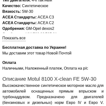
Тип двигателя:
4-х тактный
Качество:
Синтетическое
Вязкость:
5W-30
ACEA Стандарты:
ACEA C3
ACEA Стандарты:
ACEA C2
Одобрения:
GM-Opel dexos2
Одобрения:
VW 502 00/505 01
Показать все
Одобрения:
FIAT 9.55535-S1
Одобрения:
MB-Approval 229.51
Бесплатная доставка по Украине!
API Стандарты:
API SN/CF
Мы доставим этот товар Новой Почтой
Оплата
Наличными, Наложенный платеж, Оплата на р/с
Описание Motul 8100 X-clean FE 5W-30
Высококачественное синтетическое моторное масло для
автомобилей оснащенных прямым впрыском и
турбонаддувом. Предназначено для двигателей
(бензиновых и дизельных) норм Евро IV и Евро V.