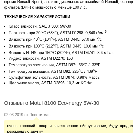
(кроме Renault Sport), а также дизельных автомобилей Renault, осна
фильтра (DPF) с мощностью меньше 100 л.с.
ТЕХНИЧЕСКИЕ ХАРАКТЕРИСТИКИ
Класс вязкости, SAE J 300: 5W-30
o
o
3
Плотность при 20
C (68
F), ASTM D1298: 0,848 г/см
o
o
2
Вязкость при 40
C (104
F), ASTM D445: 57,0 мм
/с
o
o
2
Вязкость при 100
C (212
F), ASTM D445: 10,0 мм
/с
o
o
Вязкость HTHS при 150
C (302
F), ASTM D4741: 3,4 мПа.с
Индекс вязкости, ASTM D2270: 163
o
o
Температура застывания, ASTM D97: -36
C / -33
F
o
o
Температура вспышки, ASTM D92: 226
C / 439
F
Сульфатная зольность, ASTM D874: 0,98% массы
Щелочное число, ASTM D2896: 10,3 мг KOH/г
Отзывы о Motul 8100 Eco-nergy 5W-30
02.03.2019 от Посетитель
очень хороший товар и качественное обслуживание, буду продол
рекомендую другим