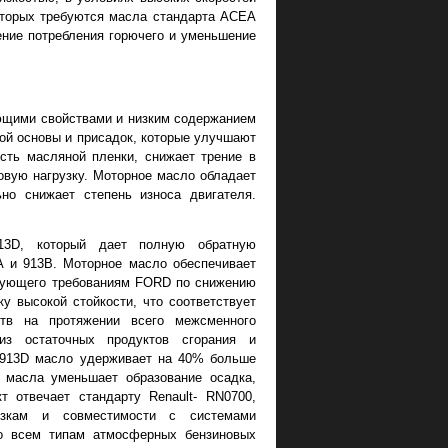
оторых требуются масла стандарта ACEA
ение потребления горючего и уменьшение
ающими свойствами и низким содержанием
вой основы и присадок, которые улучшают
сть масляной пленки, снижает трение в
овую нагрузку. Моторное масло обладает
но снижает степень износа двигателя.
3D, который дает полную обратную
 и 913B. Моторное масло обеспечивает
твующего требованиям FORD по снижению
у высокой стойкости, что соответствует
ств на протяжении всего межсменного
из остаточных продуктов сгорания и
 913D масло удерживает на 40% больше
 масла уменьшает образование осадка,
 отвечает стандарту Renault- RN0700,
узкам и совместимости с системами
ко всем типам атмосферных бензиновых