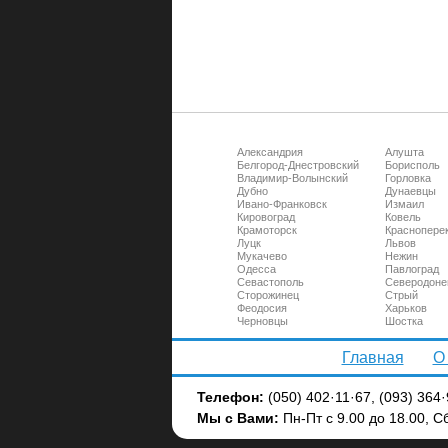
Александрия
Алушта
Белгород-Днестровский
Борисполь
Владимир-Волынский
Горловка
Дубно
Дунаевцы
Ивано-Франковск
Измаил
Кировоград
Ковель
Крамоторск
Краснопере
Луцк
Львов
Мукачево
Нежин
Одесса
Павлоград
Севастополь
Северодоне
Сторожинец
Стрый
Феодосия
Харьков
Черновцы
Шостка
Главная
О
Телефон:
(050) 402·11·67, (093) 364·
Мы c Вами:
Пн-Пт с 9.00 до 18.00, Сб