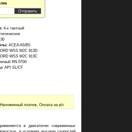
клик
я:
4-х тактный
тетическое
30
рты:
ACEA A5/B5
ORD WSS M2C 913D
ORD WSS M2C 913C
enault RN 0700
ы:
API SL/CF
Наложенный платеж, Оплата на р/с
рименяется в двигателях современных
язкостью, в условиях высоких скоростей