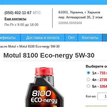
61001, Украина, г. Харьков
(050) 402·11·67
МТС
пер. Аптекарский 35, 2 этаж
Еще контакты
схема проезда
(093) 364·99·07
Пн-Пт с 9.00 до 18.00
Life
(097) 020·07·27
Киевстар
ификаты
Доставка и оплата
Опт
Контакты
асло Motul
» Motul 8100 Eco-nergy 5W-30
Motul 8100 Eco-nergy 5W-30
Выберите о
1л -
733 
4л -
2735
5л -
3354
Кол-во: