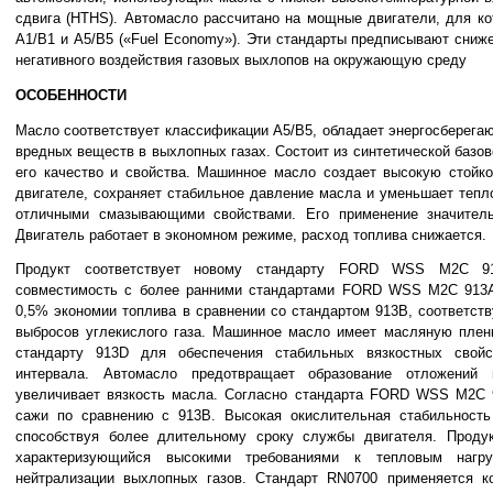
сдвига (HTHS). Автомасло рассчитано на мощные двигатели, для к
A1/B1 и А5/В5 («Fuel Economy»). Эти стандарты предписывают сниж
негативного воздействия газовых выхлопов на окружающую среду
ОСОБЕННОСТИ
Масло соответствует классификации A5/B5, обладает энергосберег
вредных веществ в выхлопных газах. Состоит из синтетической базо
его качество и свойства. Машинное масло создает высокую стойко
двигателе, сохраняет стабильное давление масла и уменьшает тепл
отличными смазывающими свойствами. Его применение значитель
Двигатель работает в экономном режиме, расход топлива снижается.
Продукт соответствует новому стандарту FORD WSS M2C 91
совместимость с более ранними стандартами FORD WSS M2C 913A
0,5% экономии топлива в сравнении со стандартом 913B, соответс
выбросов углекислого газа. Машинное масло имеет масляную пленк
стандарту 913D для обеспечения стабильных вязкостных свой
интервала. Автомасло предотвращает образование отложений 
увеличивает вязкость масла. Согласно стандарта FORD WSS M2C
сажи по сравнению с 913B. Высокая окислительная стабильность
способствуя более длительному сроку службы двигателя. Продукт
характеризующийся высокими требованиями к тепловым нагр
нейтрализации выхлопных газов. Стандарт RN0700 применяется 