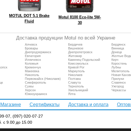
MOTUL DOT 5.1 Brake
Motul 8100 Eco-lite 5W-
Fluid
30
Доставка продукции Motul по всей Украине
Алчевск
Бердичев
Бердянск
Бровары
Вишневое
Винница
Днепродзержинск
Днепропетровск
Донецк
Евпатория
Житомир
Желтые Вод
Илличевск
Каменец-Подольский
Керч
Коломыя
Комсомольск
Коростень
копск
Кременчук
Кривой Рог
Лубны
Макеевка
Мариуполь
Мелитополь
Никополь
Николаев
Новая Кахов
Первомайск (Николаев)
Полтава
Прилуки
цк
Симферополь
Славута
Славянск
Сумы
Тернополь
Ужгород
Херсон
Хмельницкий
Черкассы
Южноукраинск
Ялта
 Магазине
Сертификаты
Доставка и оплата
Оптов
99·07, (097) 020·07·27
. с 9.00 до 15.00