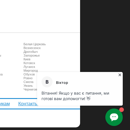
Белая Церковь
Вознесенск
Дрогобыч
ы
Запорожье
Киев
Котовск
Луганск
Миргород
ка
Обухов
Ровно
Смела
Умань
Чернигов
икам
Контакты