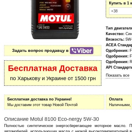
Купить в 1 
Тип двигател
Качество:
Син
Вязкость:
5W-
ACEA Станда
Задать вопрос продавцу в
Одобрения:
F
Одобрения:
F
Одобрения:
R
Бесплатная Доставка
API Стандарт
Показать все
по Харькову и Украине от 1500 грн
Бесплатная доставка по Украине!
Оплата
Мы доставим этот товар Новой Почтой
Наличными, 
Описание Motul 8100 Eco-nergy 5W-30
Полностью синтетическое энергосберегающее моторное масло. П
автомобилей, использующих масла с низкой высокотемпературной в