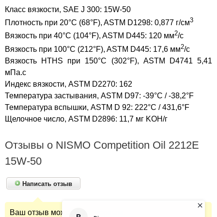
Класс вязкости, SAE J 300: 15W-50
3
Плотность при 20°C (68°F), ASTM D1298: 0,877 г/см
2
Вязкость при 40°C (104°F), ASTM D445: 120 мм
/с
2
Вязкость при 100°C (212°F), ASTM D445: 17,6 мм
/с
Вязкость HTHS при 150°С (302°F), ASTM D4741 5,41
мПа.с
Индекс вязкости, ASTM D2270: 162
Температура застывания, ASTM D97: -39°C / -38,2°F
Температура вспышки, ASTM D 92: 222°C / 431,6°F
Щелочное число, ASTM D2896: 11,7 мг KOH/г
Отзывы о NISMO Competition Oil 2212E
15W-50
Написать отзыв
Ваш отзыв может быть первым.