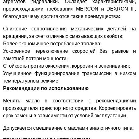
агрегатов гидравлики. Обладает характеристиками,
Допуски:
CHRYSLER - MS 7176, MS 7176D, MS 7176E,
превосходящими требования MERCON и DEXRON III,
MS 9602, ATF+, ATF+2, ATF +3, ATF +4
благодаря чему достигаются такие преимущества:
Допуски:
Daimler-Chrysler ATF +3, ATF +4
Допуски:
Bentley PY112995PA
Снижение сопротивления механических деталей на
Допуски:
ISUZU - ATF Z1 (except CVTs)
вращении, за счет отличных смазывающих свойств;
Допуски:
Acura/HONDA ATF Z1 (except CVTs), ATF DW-1
Более экономичное потребление топлива;
(except CVTs)
Ускоренное переключение скоростей без рывков и
заметной потери мощности;
Стойкость против окисления, коррозии и вспенивания;
Улучшенное функционирование трансмиссии в низком
температурном режиме.
Рекомендации по использованию
Менять масло в соответствии с рекомендациями
производителя транспортного средства. Корректировать
срок замены в зависимости от условий эксплуатации.
Допускается смешивание с маслами аналогичного типа.