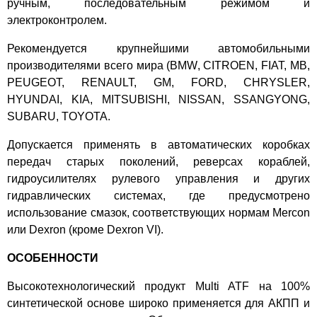
Допуски:
GM DEXRON III G, III H, II D, II E # 88900925, #
ручным, последовательным режимом и
1940773, # 1940771, #19256039, AW-1
электроконтролем.
Допуски:
BMW - LT 71141, LA2634, ETL7045E,
Рекомендуется крупнейшими автомобильными
ETL8072B, # 83 22 9 407 807, # 83 22 0 142 516, # 83 22 0
производителями всего мира (BMW, CITROEN, FIAT, MB,
402 413
PEUGEOT, RENAULT, GM, FORD, CHRYSLER,
Допуски:
Infiniti / NISSAN MATIC S, MATIC K, MATIC J,
HYUNDAI, KIA, MITSUBISHI, NISSAN, SSANGYONG,
MATIC D
SUBARU, TOYOTA.
Допуски:
Audi (VAG) G 052 182 , TL 52 182 , G 052 529, G
052 171
Допускается применять в автоматических коробках
Допуски:
LAND ROVER - M1375.4, # TYK500050
передач старых поколений, реверсах кораблей,
Допуски:
ROLLS ROYSE - PL 31493PA
гидроусилителях рулевого управления и других
Допуски:
MINI - ASW 3309, # 83 22 0 402 413
гидравлических системах, где предусмотрено
Допуски:
Maserati # 231603
использование смазок, соответствующих нормам Mercon
Допуски:
MITSUBISHI - Diamond (USA) / Dia Queen PSF,
или Dexron (кроме Dexron VI).
ATF-PA, ATF-J2, ATF-J3, PSF 3, AYC Fluid
Допуски:
Mitsubishi Diamond ATF SP II, SP III
ОСОБЕННОСТИ
Допуски:
RENAULT - Elfmatic J6, Renaultmatic D2,
Высокотехнологический продукт Multi ATF на 100%
Renaultmatic D3
синтетической основе широко применяется для АКПП и
Допуски:
FIAT - 9.55550-AV1, 9.55550-AV2, 9.55550-AV4