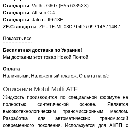
Стандарты:
Voith - G607 (H55.6335XX)
Стандарты:
Allison C-4
Стандарты:
Jatco - JF613E
ZF-Стандарты:
ZF - TE-ML 03D / 04D / 09 / 14A / 14B /
16L / 17C
Показать все
Допуски:
JAGUAR - M1375.4, JLM 20238, Jaguar Fluid
8432
Бесплатная доставка по Украине!
Допуски:
MAZDA - JWS 3317, ATF M-V, 6-sp AT
Мы доставим этот товар Новой Почтой
Допуски:
Lexus / TOYOTA ATF type WS, Type T-III, Type T-
IV
Оплата
Допуски:
Наличными, Наложенный платеж, Оплата на р/с
PEUGEOT - Z 000169756, # 9730 AC, AW-1,
JWS 3309
Описание Motul Multi ATF
Допуски:
Porsche Part Number 043 207 29 , 043 207 30 ,
000 430 20 , Part Number 999 917 546 00
Жидкость производится по специальной формуле на
Допуски:
FORD - MERCON, MERCON V, MERCON SP, #
полностью синтетической основе. Является
XT-2-QDX, # XT-5-QM, # XT-6-QSP, # XT-8-QAW, # XT-9-
высокотехнологическим трансмиссионным маслом.
QMM5, M2C 138-CJ, WSA-M2C-195-A, WSS-M
Разработка для автоматических трансмиссий
Допуски:
CITROEN - Z 000169756, AW-1, JWS 3309
современного поколения. Используется для АКПП с