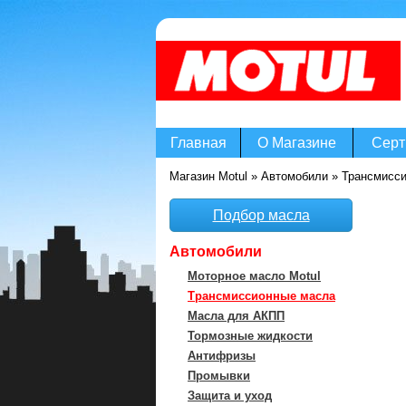
Главная
О Магазине
Серт
Магазин Motul
»
Автомобили
»
Трансмисс
Подбор масла
Автомобили
Моторное масло Motul
Трансмиссионные масла
Масла для АКПП
Тормозные жидкости
Антифризы
Промывки
Защита и уход