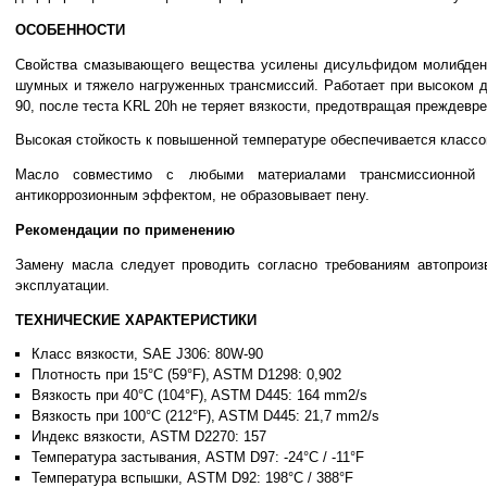
ОСОБЕННОСТИ
Свойства смазывающего вещества усилены дисульфидом молибден
шумных и тяжело нагруженных трансмиссий. Работает при высоком д
90, после теста KRL 20h не теряет вязкости, предотвращая преждевр
Высокая стойкость к повышенной температуре обеспечивается классо
Масло совместимо с любыми материалами трансмиссионной к
антикоррозионным эффектом, не образовывает пену.
Рекомендации по применению
Замену масла следует проводить согласно требованиям автопроиз
эксплуатации.
ТЕХНИЧЕСКИЕ ХАРАКТЕРИСТИКИ
Класс вязкости, SAE J306: 80W-90
Плотность при 15°C (59°F), ASTM D1298: 0,902
Вязкость при 40°C (104°F), ASTM D445: 164 mm2/s
Вязкость при 100°C (212°F), ASTM D445: 21,7 mm2/s
Индекс вязкости, ASTM D2270: 157
Температура застывания, ASTM D97: -24°C / -11°F
Температура вспышки, ASTM D92: 198°C / 388°F