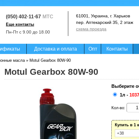
61001, Украина, г. Харьков
(050) 402·11·67
МТС
пер. Аптекарский 35, 2 этаж
Еще контакты
схема проезда
(093) 364·99·07
Пн-Пт с 9.00 до 18.00
Life
(097) 020·07·27
Киевстар
ификаты
Доставка и оплата
Опт
Контакты
ионные масла
» Motul Gearbox 80W-90
Motul Gearbox 80W-90
Выберите о
1л -
1037
Кол-во:
Купить в 1 