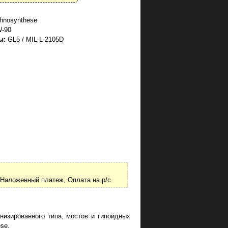
hnosynthese
-90
ы:
GL5 / MIL-L-2105D
Наложенный платеж, Оплата на р/с
низированного типа, мостов и гипоидных
se.