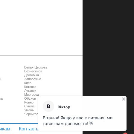
Белая Церковь
Вознесенск
Дрогобыч
ы
Запорожье
Киев
Котовск
Луганск
Миргород
ка
Обухов
Ровно
Смела
Умань
Чернигов
икам
Контакты