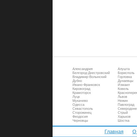
Александрия
Алушта
Белгород-Днестровский
Борисполь
Владимир-Волынский
Горловка
Дубно
Дунаевцы
Ивано-Франковск
Измаил
Кировоград
Ковель
Крамоторск
Краснопере
Луцк
Львов
Мукачево
Нежин
Одесса
Павлоград
Севастополь
Северодоне
Сторожинец
Стрый
Феодосия
Харьков
Черновцы
Шостка
Главная
О