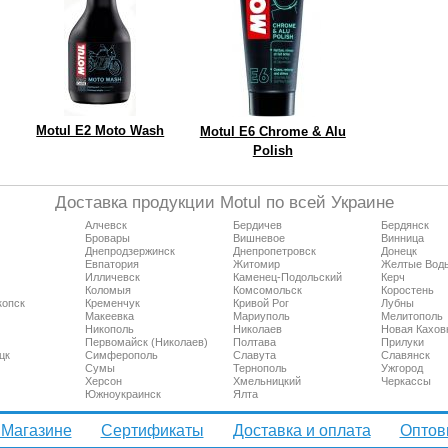
Motul E2 Moto Wash
Motul E6 Chrome & Alu
Polish
Доставка продукции Motul по всей Украине
Алчевск
Бердичев
Бердянск
Бровары
Вишневое
Винница
Днепродзержинск
Днепропетровск
Донецк
Евпатория
Житомир
Желтые Вод
Илличевск
Каменец-Подольский
Керч
Коломыя
Комсомольск
Коростень
копск
Кременчук
Кривой Рог
Лубны
Макеевка
Мариуполь
Мелитополь
Никополь
Николаев
Новая Кахов
Первомайск (Николаев)
Полтава
Прилуки
цк
Симферополь
Славута
Славянск
Сумы
Тернополь
Ужгород
Херсон
Хмельницкий
Черкассы
Южноукраинск
Ялта
 Магазине
Сертификаты
Доставка и оплата
Оптов