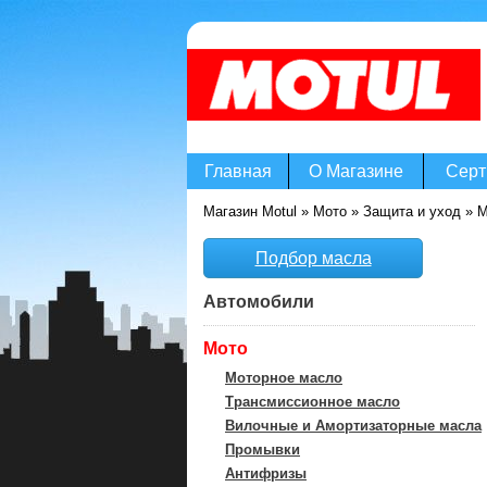
Главная
О Магазине
Серт
Магазин Motul
»
Мото
»
Защита и уход
» M
Подбор масла
Автомобили
Мото
Моторное масло
Трансмиссионное масло
Вилочные и Амортизаторные масла
Промывки
Антифризы