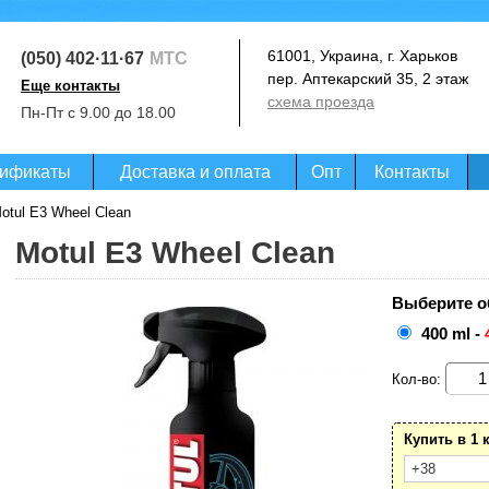
61001, Украина, г. Харьков
(050) 402·11·67
МТС
пер. Аптекарский 35, 2 этаж
Еще контакты
схема проезда
(093) 364·99·07
Пн-Пт с 9.00 до 18.00
Life
(097) 020·07·27
Киевстар
ификаты
Доставка и оплата
Опт
Контакты
otul E3 Wheel Clean
Motul E3 Wheel Clean
Выберите о
400 ml -
Кол-во:
Купить в 1 