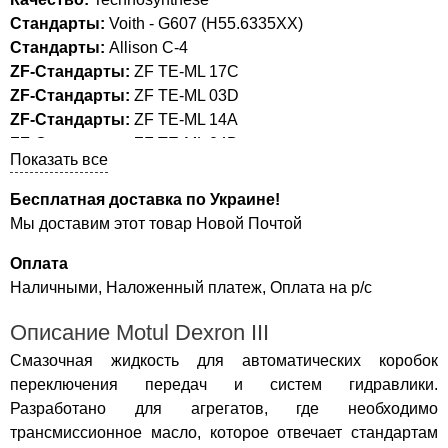
Стандарты:
Voith - G607 (H55.6335XX)
Стандарты:
Allison C-4
ZF-Стандарты:
ZF TE-ML 17C
ZF-Стандарты:
ZF TE-ML 03D
ZF-Стандарты:
ZF TE-ML 14A
ZF-Стандарты:
ZF TE-ML 04D
Показать все
Допуски:
FORD MERCON M 950805 и M 941108
Допуски:
CATERPILLAR TO-2
Бесплатная доставка по Украине!
Допуски:
GM DEXRON III
Мы доставим этот товар Новой Почтой
МВ-допуски:
MB 236.9
МВ-допуски:
Оплата
МВ 236.5
Наличными, Наложенный платеж, Оплата на р/с
Описание Motul Dexron III
Смазочная жидкость для автоматических коробок
переключения передач и систем гидравлики.
Разработано для агрегатов, где необходимо
трансмиссионное масло, которое отвечает стандартам