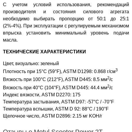
С учетом условий использования, рекомендаций
производителя и состояния силового агрегата
необходимо выбирать пропорцию от 50:1 до 25:1
(2%-4%). При эксплуатации с регулируемым механизмом
впрыска установить минимальный уровень подачи
масла.
ТЕХНИЧЕСКИЕ ХАРАКТЕРИСТИКИ
Цвет, визуально: зеленый
3
Плотность при 15°C (59°F), ASTM D1298: 0.868 г/см
2
Вязкость при 100°C (212°F), ASTM D445: 8.5 мм
/с
2
Вязкость при 40°C (104°F), ASTM D445: 44.4 мм
/с
Индекс вязкости, ASTM D2270: 175
Температура застывания, ASTM D97: -57°C / -70°F
Температура вспышки, ASTM D 92: 88°C / 190°F
Щелочное число, ASTM D2896: 2.15 мг KOH/г
Отзывы о Motul Scooter Power 2T