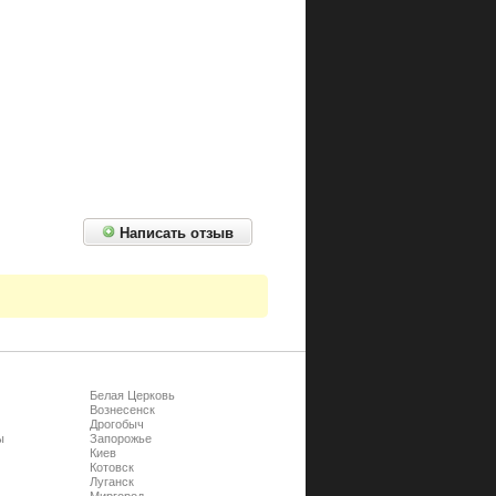
Написать отзыв
Белая Церковь
Вознесенск
Дрогобыч
ы
Запорожье
Киев
Котовск
Луганск
Миргород