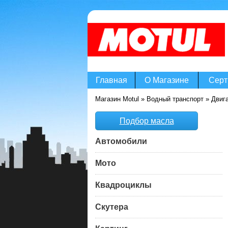
Главная
О Магазине
Серт
Магазин Motul
»
Водный транспорт
»
Двиг
Подбор масла
Автомобили
Мото
Квадроциклы
Скутера