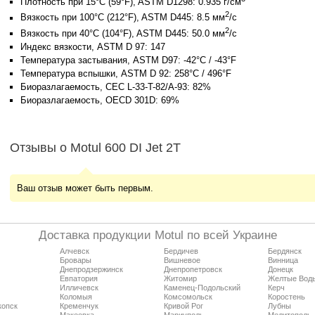
Плотность при 15°C (59°F), ASTM D1298: 0.935 г/см
2
Вязкость при 100°C (212°F), ASTM D445: 8.5 мм
/с
2
Вязкость при 40°C (104°F), ASTM D445: 50.0 мм
/с
Индекс вязкости, ASTM D 97: 147
Температура застывания, ASTM D97: -42°C / -43°F
Температура вспышки, ASTM D 92: 258°C / 496°F
Биоразлагаемость, CEC L-33-T-82/A-93: 82%
Биоразлагаемость, OECD 301D: 69%
Отзывы о Motul 600 DI Jet 2T
Ваш отзыв может быть первым.
Доставка продукции Motul по всей Украине
Алчевск
Бердичев
Бердянск
Бровары
Вишневое
Винница
Днепродзержинск
Днепропетровск
Донецк
Евпатория
Житомир
Желтые Вод
Илличевск
Каменец-Подольский
Керч
Коломыя
Комсомольск
Коростень
копск
Кременчук
Кривой Рог
Лубны
Макеевка
Мариуполь
Мелитополь