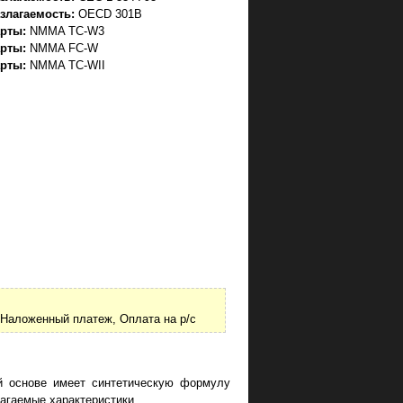
азлагаемость:
OECD 301B
рты:
NMMA TC-W3
рты:
NMMA FC-W
рты:
NMMA TC-WII
Наложенный платеж, Оплата на р/с
й основе имеет синтетическую формулу
агаемые характеристики.