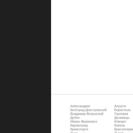
Александрия
Алушта
Белгород-Днестровский
Борисполь
Владимир-Волынский
Горловка
Дубно
Дунаевцы
Ивано-Франковск
Измаил
Кировоград
Ковель
Крамоторск
Краснопере
Луцк
Львов