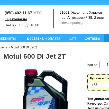
61001, Украина, г. Харьков
(050) 402·11·67
МТС
пер. Аптекарский 35, 2 этаж
Еще контакты
схема проезда
(093) 364·99·07
Пн-Пт с 9.00 до 18.00
Life
(097) 020·07·27
Киевстар
ификаты
Доставка и оплата
Опт
Контакты
атель
» Motul 600 DI Jet 2T
Motul 600 DI Jet 2T
Кол-во:
Купить в 1 
Тип двигател
Качество:
Син
Тест на биор