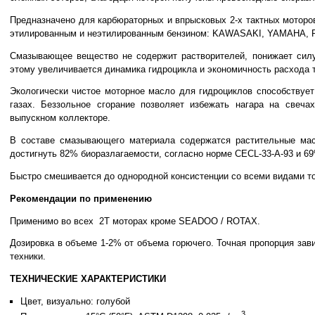
Предназначено для карбюраторных и впрысковых 2-х тактных мотор
этилированным и неэтилированным бензином: KAWASAKI, YAMAHA, 
Смазывающее вещество не содержит растворителей, понижает силу
этому увеличивается динамика гидроцикла и экономичность расхода 
Экологически чистое моторное масло для гидроциклов способствуе
газах. Беззольное сгорание позволяет избежать нагара на свеча
выпускном коллекторе.
В составе смазывающего материала содержатся растительные мас
достигнуть 82% биоразлагаемости, согласно норме CECL-33-A-93 и 
Быстро смешивается до однородной консистенции со всеми видами т
Рекомендации по применению
Применимо во всех 2T моторах кроме SEADOO / ROTAX.
Дозировка в объеме 1-2% от объема горючего. Точная пропорция зав
техники.
ТЕХНИЧЕСКИЕ ХАРАКТЕРИСТИКИ
Цвет, визуально: голубой
3