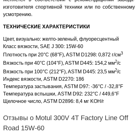
изготовителя спортивной техники или по собственному
усмотрению.
ТЕХНИЧЕСКИЕ ХАРАКТЕРИСТИКИ
Цвет, визуально: желто-зеленый, флуоресцентный
Класс вязкости, SAE J 300: 15W-60
3
Плотность при 20°C (68°F), ASTM D1298: 0,872 г/см
2
Вязкость при 40°C (104°F), ASTM D445: 154,2 мм
/с
2
Вязкость при 100°C (212°F), ASTM D445: 23,5 мм
/с
Индекс вязкости, ASTM D2270: 186
Температура застывания, ASTM D97: -36°C / -32,8°F
Температура вспышки, ASTM D92: 232°C / 449,6°F
Щелочное число, ASTM D2896: 8,4 мг KOH/г
Отзывы о Motul 300V 4T Factory Line Off
Road 15W-60